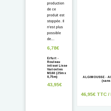
production
de ce
produit est
stoppée. Il
n'est plus
possible
de...
6,78€
Erfurt -
Rouleau
intissé Lisse
Variovlies
M160 (25m x
0,75m)
ALGIMOUSSE - Alg
(sans
43,95€
46,95€ TTC /