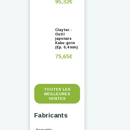
95,32€
Claytec -
Outil
japonais
Kaku-gote
(Ep. 0,4 mm)
75,65€
TOUTES LES
MEILLEURES
VENTES
Fabricants