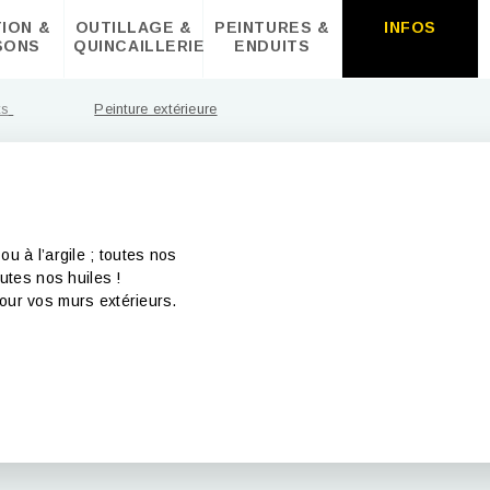
TION &
OUTILLAGE &
PEINTURES &
INFOS
SONS
QUINCAILLERIE
ENDUITS
ts
Peinture extérieure
u à l’argile ; toutes nos
outes nos huiles !
pour vos murs extérieurs.