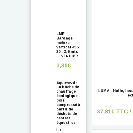
LME -
Bardage
mélèze
vertical 45 x
30 - 3,6 mts
... VENDU!!!
3,30€
Equiwood -
La bûche de
LUMA - Huile, las
chauffage
ex
écologique -
bois
compressé à
partir de
37,81€ TTC /
déchets de
centres
équestres
La