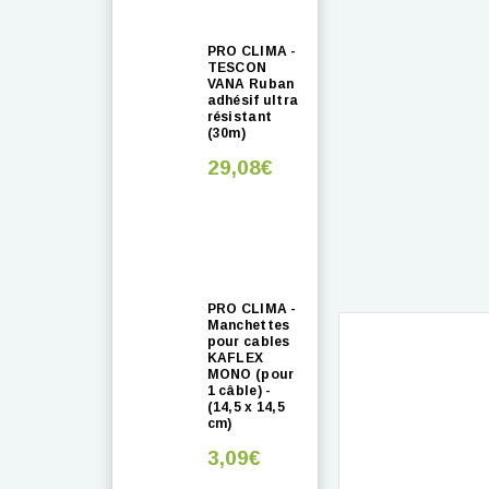
PRO CLIMA -
TESCON
VANA Ruban
adhésif ultra
résistant
(30m)
29,08€
PRO CLIMA -
Manchettes
pour cables
KAFLEX
MONO (pour
1 câble) -
(14,5 x 14,5
cm)
3,09€