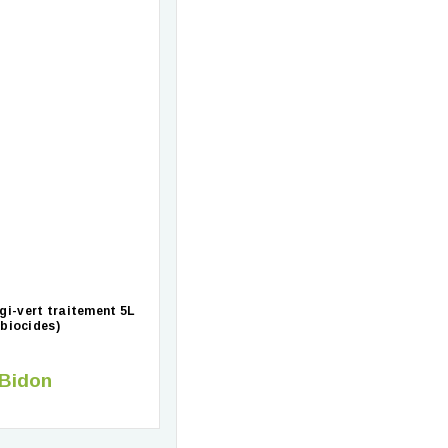
i-vert traitement 5L
 biocides)
 Bidon