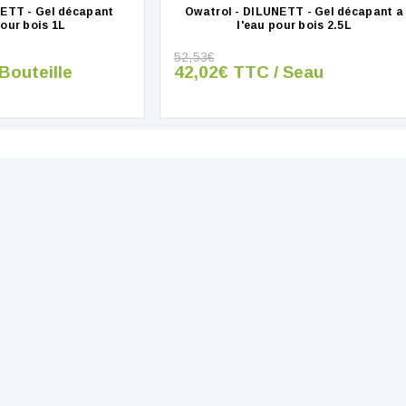
NETT - Gel décapant
Owatrol - DILUNETT - Gel décapant a
pour bois 1L
l'eau pour bois 2.5L
52,53€
Bouteille
42,02€ TTC / Seau