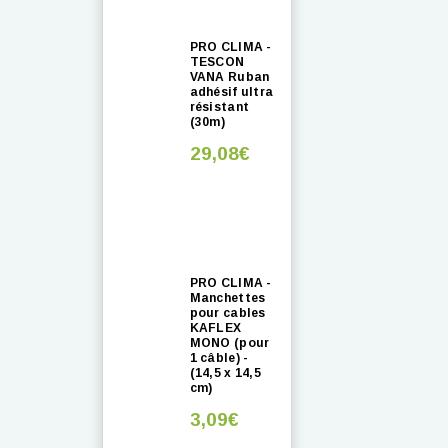
PRO CLIMA -
TESCON
VANA Ruban
adhésif ultra
résistant
(30m)
29,08€
PRO CLIMA -
Manchettes
pour cables
KAFLEX
MONO (pour
1 câble) -
(14,5 x 14,5
cm)
3,09€