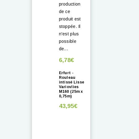
production
de ce
produit est
stoppée. Il
n'est plus
possible
de...
6,78€
Erfurt -
Rouleau
intissé Lisse
Variovlies
M160 (25m x
0,75m)
43,95€