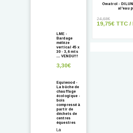
Owatrol - DILU
al'eau 
24,68€
19,75€ TTC / 
LME -
Bardage
mélèze
vertical 45 x
30 - 3,6 mts
... VENDU!!!
3,30€
Equiwood -
La bûche de
chauffage
écologique -
bois
compressé à
partir de
déchets de
centres
équestres
La