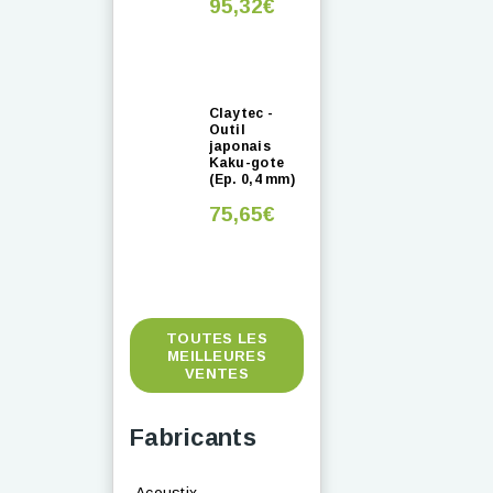
95,32€
Claytec -
Outil
japonais
Kaku-gote
(Ep. 0,4 mm)
75,65€
TOUTES LES
MEILLEURES
VENTES
Fabricants