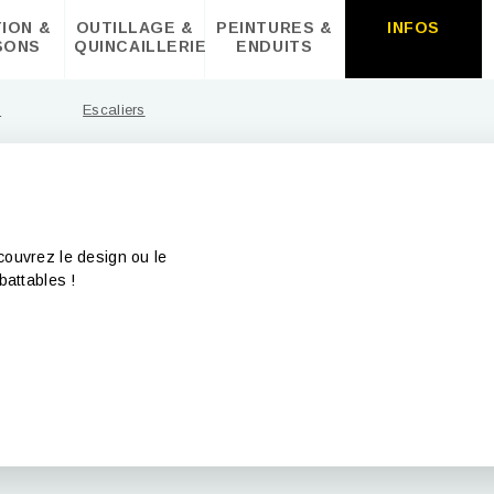
TION &
OUTILLAGE &
PEINTURES &
INFOS
SONS
QUINCAILLERIE
ENDUITS
Escaliers
couvrez le design ou le
mbattables !